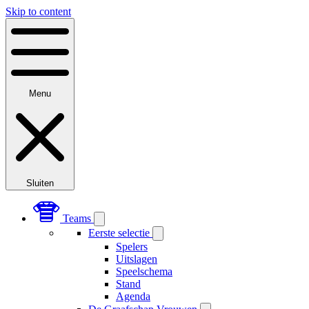
Skip to content
Menu
Sluiten
Teams
Eerste selectie
Spelers
Uitslagen
Speelschema
Stand
Agenda