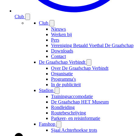
Club
Club
Nieuws
Werken bij
Pers
Vereniging Betaald Voetbal De Graafschap
Downloads
Contact
De Graafschap Verbindt
Over De Graafschap Verbindt
Organisatie
Programma's
In de publiciteit
Stadion
Trainingsaccomodatie
De Graafschap HET Museum
Rondleiding
Routebeschrijving
Parkeer- en reisinformatie
Fanshop
Sjaal Achterhoekse trots