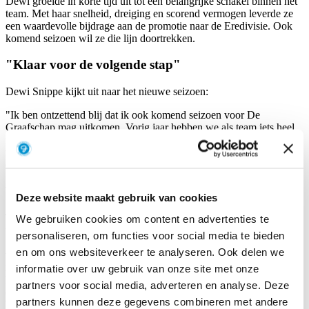
Dewi groeide in korte tijd uit tot een belangrijke schakel binnen het
team. Met haar snelheid, dreiging en scorend vermogen leverde ze
een waardevolle bijdrage aan de promotie naar de Eredivisie. Ook
komend seizoen wil ze die lijn doortrekken.
"Klaar voor de volgende stap"
Dewi Snippe kijkt uit naar het nieuwe seizoen:
"Ik ben ontzettend blij dat ik ook komend seizoen voor De
Graafschap mag uitkomen. Vorig jaar hebben we als team iets heel
moois neergezet met de promotie naar de Eredivisie. Ik kijk ernaar
uit om ons op het hoogste niveau te laten zien, mezelf verder te
ontwikkelen en met het team mooie resultaten neer te zetten."
Van grote waarde voor onze selectie
Deze website maakt gebruik van cookies
Technisch manager Anouk is blij dat Dewi ook in de Eredivisie deel
We gebruiken cookies om content en advertenties te
uitmaakt van de selectie: "Dewi kwam eerst op huurbasis over van
personaliseren, om functies voor social media te bieden
SC Heerenveen, waarna we haar vorig seizoen definitief hebben
en om ons websiteverkeer te analyseren. Ook delen we
vastgelegd. Sindsdien heeft ze laten zien hoe belangrijk ze voor ons
is. Met haar doelpunten, assists, snelheid en aanvallende dreiging
informatie over uw gebruik van onze site met onze
heeft ze een grote bijdrage geleverd aan onze promotie. We zijn dan
partners voor social media, adverteren en analyse. Deze
ook ontzettend blij dat ze met ons de stap naar de Eredivisie maakt.
partners kunnen deze gegevens combineren met andere
We hebben er alle vertrouwen in dat ze ook op het hoogste niveau